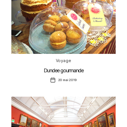
Catégories
Voyage
Dundee gourmande
Date
20 mai 2019
de
l’article