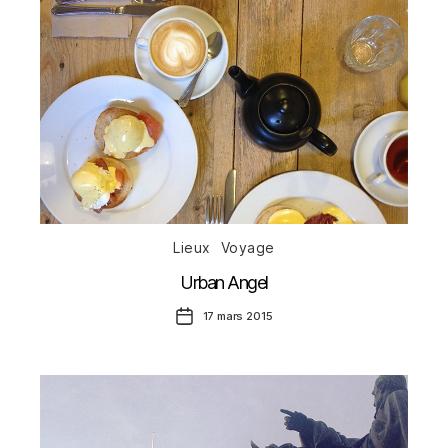
Catégories
Lieux
Voyage
Urban Angel
Date
17 mars 2015
de
l’article