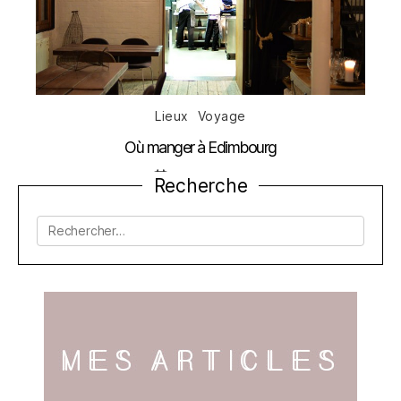
Catégories
Lieux
Voyage
Où manger à Edimbourg
Date
10 février 2015
Recherche
de
l’article
Rechercher :