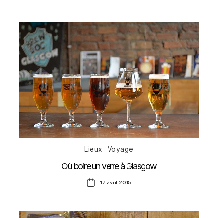
de
l’article
Catégories
Lieux
Voyage
Où boire un verre à Glasgow
Date
17 avril 2015
de
l’article