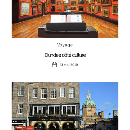
Catégories
Voyage
Dundee côté culture
Date
13 mai 2019
de
l’article