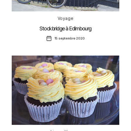
Catégories
Voyage
Stockbridge à Edimbourg
Date
15 septembre 2020
de
l’article
Catégories