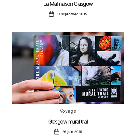
La Malmaison Glasgow
Date
11 septembre 2015
de
l’article
Catégories
Voyage
Glasgow mural trail
Date
26 juin 2015