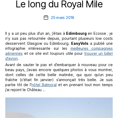
Le long du Royal Mile
Catégories
25 mars 2016
Date
de
l’article
Il y a un peu plus d’un an, j’étais à
Edimbourg
en Ecosse ; je
n’y suis pas retournée depuis, pourtant plusieurs low costs
desservent Glasgow ou Edimbourg.
EasyVols
a publié une
infographie intéressante sur les
meilleures compagnies
aériennes
et ce site est toujours utile pour
trouver un billet
d’avion
.
Avant de sauter le pas et d’embarquer à nouveau pour ce
beau pays, j’avais encore quelques photos à vous montrer,
dont celles de cette belle matinée, qui quoi qu’un peu
fraîche (c’était fin janvier) s’annonçait très belle. Je suis
partie tôt de l’
hôtel Balmoral
et en prenant tout mon temps
j’ai rejoint le Château …