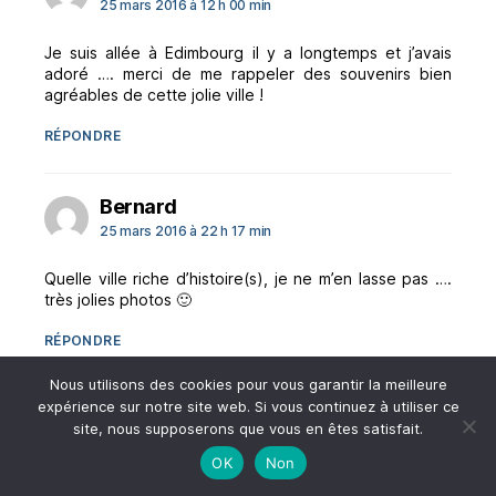
25 mars 2016 à 12 h 00 min
Je suis allée à Edimbourg il y a longtemps et j’avais
adoré …. merci de me rappeler des souvenirs bien
agréables de cette jolie ville !
RÉPONDRE
dit :
Bernard
25 mars 2016 à 22 h 17 min
Quelle ville riche d’histoire(s), je ne m’en lasse pas ….
très jolies photos 🙂
RÉPONDRE
Nous utilisons des cookies pour vous garantir la meilleure
expérience sur notre site web. Si vous continuez à utiliser ce
dit :
Amélie
site, nous supposerons que vous en êtes satisfait.
26 mars 2016 à 12 h 47 min
OK
Non
Je t’avoue que je suis plus « attirée » par Glasgow,