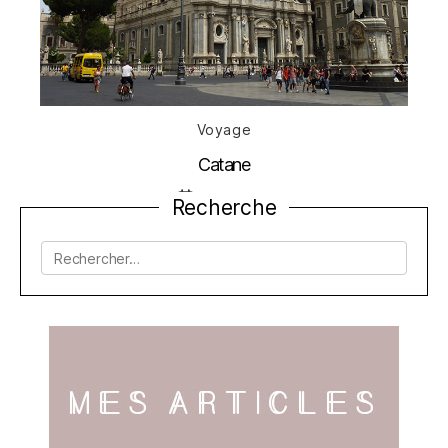
Catégories
Voyage
Catane
Date
25 juin 2020
Recherche
de
l’article
Rechercher :