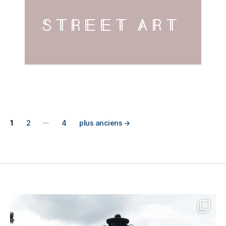
…
Pagination
1
2
4
plus anciens
→
des
publications