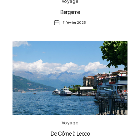
Voyage
Bergame
Date
7 février 2025
de
l’article
Catégories
Voyage
De Côme à Lecco