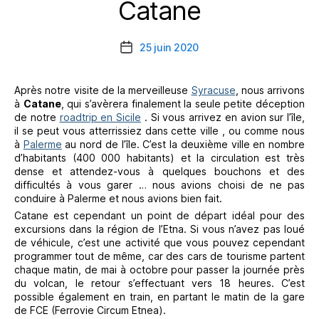
Catane
Catégories
25 juin 2020
Date
de
l’article
Après notre visite de la merveilleuse
Syracuse
, nous arrivons
à
Catane
, qui s’avèrera finalement la seule petite déception
de notre
roadtrip en Sicile
. Si vous arrivez en avion sur l’île,
il se peut vous atterrissiez dans cette ville , ou comme nous
à
Palerme
au nord de l’île. C’est la deuxième ville en nombre
d’habitants (400 000 habitants) et la circulation est très
dense et attendez-vous à quelques bouchons et des
difficultés à vous garer … nous avions choisi de ne pas
conduire à Palerme et nous avions bien fait.
Catane est cependant un point de départ idéal pour des
excursions dans la région de l’Etna. Si vous n’avez pas loué
de véhicule, c’est une activité que vous pouvez cependant
programmer tout de même, car des cars de tourisme partent
chaque matin, de mai à octobre pour passer la journée près
du volcan, le retour s’effectuant vers 18 heures. C’est
possible également en train, en partant le matin de la gare
de FCE (Ferrovie Circum Etnea).