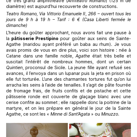
ce très grand amphithéâtre (
Anfiteatro Romano
) (125 m de
diamètre) est aujourd’hui recouverte de constructions.
Teatro Romano, Via Vittorio Emanuele II, 266 – ouvert tous les
jours de 9 h à 19 h – Tarif : 6 € (Casa Liberti fermée le
dimanche)
L’heure du goûter approchant, nous avons fait une pause à
la
pâtisserie Prestipino
pour goûter aux seins de Sainte-
Agathe (maridou ayant préféré un baba au rhum). Je vous
avais promis de vous en dire plus, voici son histoire : née à
Catane dans une famille noble,
Agathe
était très belle et
suscitait l’intérêt de nombreux hommes, dont un certain
Quintien
, proconsul de Sicile. La jeune fille ayant refusé ses
avances, il l’envoya dans un lupanar puis la jeta en prison où
elle fut torturée. L’une des charmantes tortures fut qu’on lui
arracha les seins à l’aide de tenailles. Il s’agit de pâte fourrée
de fromage frais, de fruits confits et de pistache et cette
pâtisserie ronde est couverte de glaçage blanc avec une
cerise confite au sommet ; elle rappelle donc la poitrine de la
martyre, et on les prépare en général le jour de la Sainte
Agathe, ce sont les «
Minne di Sant’Agata
» ou
Minuzzo
.