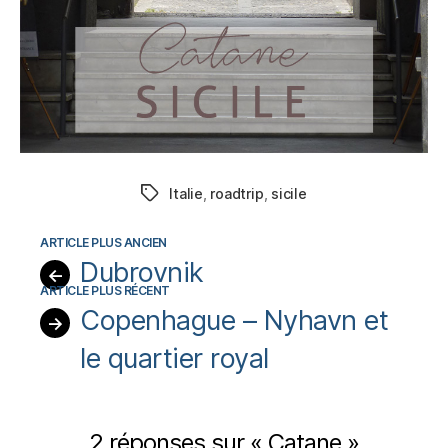
Italie
,
roadtrip
,
sicile
Étiquettes
Dubrovnik
←
Copenhague – Nyhavn et
→
le quartier royal
2 réponses sur « Catane »