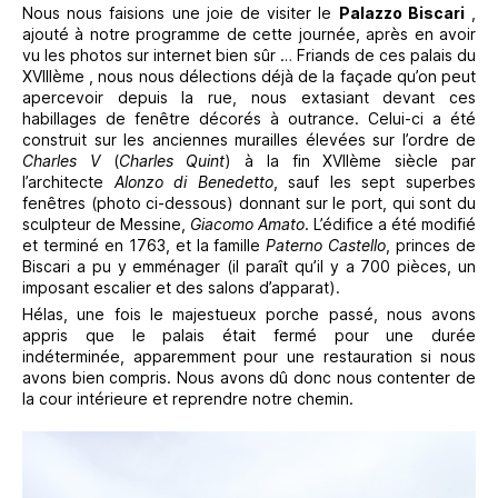
Nous nous faisions une joie de visiter le
Palazzo Biscari
,
ajouté à notre programme de cette journée, après en avoir
vu les photos sur internet bien sûr … Friands de ces palais du
XVIIIème , nous nous délections déjà de la façade qu’on peut
apercevoir depuis la rue, nous extasiant devant ces
habillages de fenêtre décorés à outrance. Celui-ci a été
construit sur les anciennes murailles élevées sur l’ordre de
Charles V
(
Charles Quint
) à la fin XVIIème siècle par
l’architecte
Alonzo di Benedetto
, sauf les sept superbes
fenêtres (photo ci-dessous) donnant sur le port, qui sont du
sculpteur de Messine,
Giacomo Amato
. L’édifice a été modifié
et terminé en 1763, et la famille
Paterno Castello
, princes de
Biscari a pu y emménager (il paraît qu’il y a 700 pièces, un
imposant escalier et des salons d’apparat).
Hélas, une fois le majestueux porche passé, nous avons
appris que le palais était fermé pour une durée
indéterminée, apparemment pour une restauration si nous
avons bien compris. Nous avons dû donc nous contenter de
la cour intérieure et reprendre notre chemin.