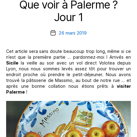
Que voir à Palerme ?
Catégories
Jour 1
26 mars 2019
Date
de
l’article
Cet article sera sans doute beaucoup trop long, même si ce
n’est que la première partie … pardonnez-moi ! Arrivés en
Sicile
la veille au soir avec un vol direct Volotea depuis
Lyon, nous nous sommes levés assez tôt pour trouver un
endroit proche où prendre le petit-déjeuner. Nous avons
trouvé la pâtisserie de Massimo, au bout de notre rue … et
après une bonne collation nous étions prêts à
visiter
Palerme
!