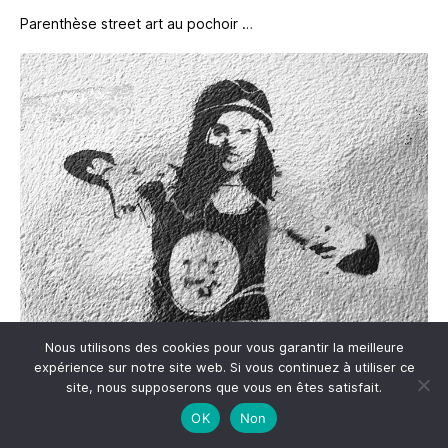
Parenthèse street art au pochoir …
Nous utilisons des cookies pour vous garantir la meilleure
expérience sur notre site web. Si vous continuez à utiliser ce
On n’avait pas prévu de rentrer dans cette église, mais
site, nous supposerons que vous en êtes satisfait.
quelle surprise de voir la splendeur de l’intérieur de
San
Caterina
sur la Piazza Bellini : elle ne paye pas de mine de
OK
Non
l’extérieur pourtant … ce fut un de mes coups de coeur à