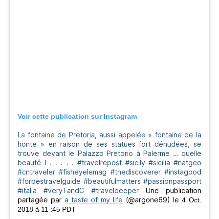
Voir cette publication sur Instagram
La fontaine de Pretoria, aussi appelée « fontaine de la
honte » en raison de ses statues fort dénudées, se
trouve devant le Palazzo Pretorio à Palerme … quelle
beauté ! . . . . . #travelrepost #sicily #sicilia #natgeo
#cntraveler #fisheyelemag #thediscoverer #instagood
#forbestravelguide #beautifulmatters #passionpassport
#italia #veryTandC #traveldeeper
Une publication
partagée par
a taste of my life
(@argone69) le
4 Oct.
2018 à 11 :45 PDT