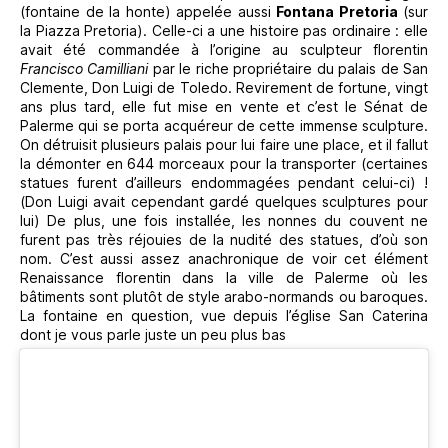
(fontaine de la honte) appelée aussi
Fontana Pretoria
(sur
la Piazza Pretoria). Celle-ci a une histoire pas ordinaire : elle
avait été commandée à l’origine au sculpteur florentin
Francisco Camilliani
par le riche propriétaire du palais de San
Clemente, Don Luigi de Toledo. Revirement de fortune, vingt
ans plus tard, elle fut mise en vente et c’est le Sénat de
Palerme qui se porta acquéreur de cette immense sculpture.
On détruisit plusieurs palais pour lui faire une place, et il fallut
la démonter en 644 morceaux pour la transporter (certaines
statues furent d’ailleurs endommagées pendant celui-ci) !
(Don Luigi avait cependant gardé quelques sculptures pour
lui) De plus, une fois installée, les nonnes du couvent ne
furent pas très réjouies de la nudité des statues, d’où son
nom. C’est aussi assez anachronique de voir cet élément
Renaissance florentin dans la ville de Palerme où les
bâtiments sont plutôt de style arabo-normands ou baroques.
La fontaine en question, vue depuis l’église San Caterina
dont je vous parle juste un peu plus bas