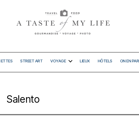
A
taste
of
my
CETTES
STREET ART
VOYAGE
LIEUX
HÔTELS
ON EN PAR
life
Salento