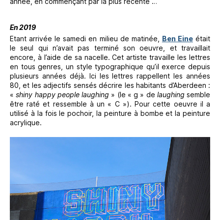
année, en commençant par la plus récente …
En 2019
Etant arrivée le samedi en milieu de matinée,
Ben Eine
était
le seul qui n’avait pas terminé son oeuvre, et travaillait
encore, à l’aide de sa nacelle. Cet artiste travaille les lettres
en tous genres, un style typographique qu’il exerce depuis
plusieurs années déjà. Ici les lettres rappellent les années
80, et les adjectifs sensés décrire les habitants d’Aberdeen :
«
shiny happy people laughing
» (le « g » de
laughing
semble
être raté et ressemble à un « C »). Pour cette oeuvre il a
utilisé à la fois le pochoir, la peinture à bombe et la peinture
acrylique.