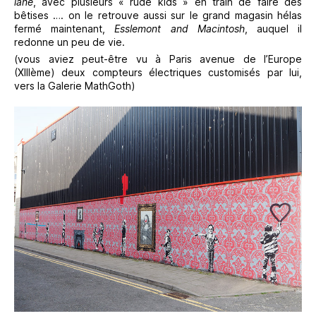
lane
, avec plusieurs « rude kids » en train de faire des
bêtises …. on le retrouve aussi sur le grand magasin hélas
fermé maintenant,
Esslemont and Macintosh
, auquel il
redonne un peu de vie.
(vous aviez peut-être vu à Paris avenue de l’Europe
(XIIIème) deux compteurs électriques customisés par lui,
vers la Galerie MathGoth)