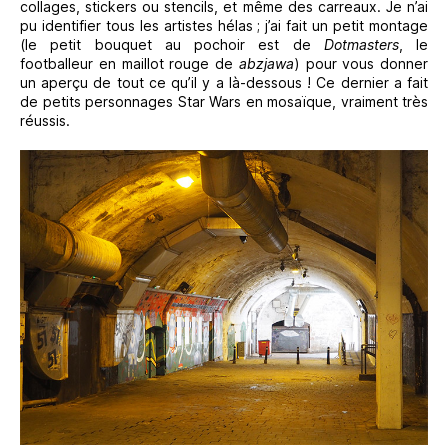
collages, stickers ou stencils, et même des carreaux. Je n’ai
pu identifier tous les artistes hélas ; j’ai fait un petit montage
(le petit bouquet au pochoir est de
Dotmasters
, le
footballeur en maillot rouge de
abzjawa
) pour vous donner
un aperçu de tout ce qu’il y a là-dessous ! Ce dernier a fait
de petits personnages Star Wars en mosaïque, vraiment très
réussis.