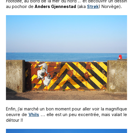
Footdee
, au bord de la mer du nord … et découvrir un dessin
au pochoir de
Anders Gjennestad
(aka
Strøk
) Norvège).
Enfin, j’ai marché un bon moment pour aller voir la magnifique
oeuvre de
Vhils
…. elle est un peu excentrée, mais valait le
détour !!