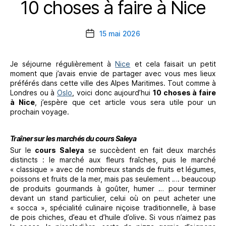
10 choses à faire à Nice
Catégories
15 mai 2026
Date
de
l’article
Je séjourne régulièrement à
Nice
et cela faisait un petit
moment que j’avais envie de partager avec vous mes lieux
préférés dans cette ville des Alpes Maritimes. Tout comme à
Londres ou à
Oslo
, voici donc aujourd’hui
10 choses à faire
à Nice
, j’espère que cet article vous sera utile pour un
prochain voyage.
Traîner sur les marchés du cours Saleya
Sur le
cours Saleya
se succèdent en fait deux marchés
distincts : le marché aux fleurs fraîches, puis le marché
« classique » avec de nombreux stands de fruits et légumes,
poissons et fruits de la mer, mais pas seulement …. beaucoup
de produits gourmands à goûter, humer … pour terminer
devant un stand particulier, celui où on peut acheter une
« socca », spécialité culinaire niçoise traditionnelle, à base
de pois chiches, d’eau et d’huile d’olive. Si vous n’aimez pas