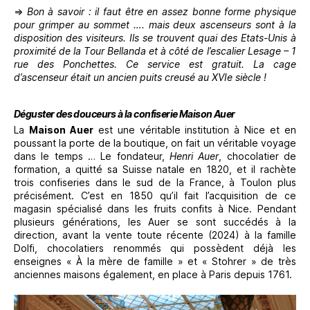
⇒
Bon à savoir : il faut être en assez bonne forme physique
pour grimper au sommet …. mais deux ascenseurs sont à la
disposition des visiteurs. Ils se trouvent quai des Etats-Unis à
proximité de la Tour Bellanda et à côté de l’escalier Lesage – 1
rue des Ponchettes. Ce service est gratuit. La cage
d’ascenseur était un ancien puits creusé au XVIe siècle !
Déguster des douceurs à la confiserie Maison Auer
La
Maison Auer
est une véritable institution à Nice et en
poussant la porte de la boutique, on fait un véritable voyage
dans le temps … Le fondateur,
Henri Auer
, chocolatier de
formation, a quitté sa Suisse natale en 1820, et il rachète
trois confiseries dans le sud de la France, à Toulon plus
précisément. C’est en 1850 qu’il fait l’acquisition de ce
magasin spécialisé dans les fruits confits à Nice. Pendant
plusieurs générations, les Auer se sont succédés à la
direction, avant la vente toute récente (2024) à la famille
Dolfi, chocolatiers renommés qui possèdent déjà les
enseignes « À la mère de famille » et « Stohrer » de très
anciennes maisons également, en place à Paris depuis 1761.