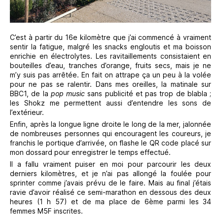
C’est à partir du 16e kilomètre que j’ai commencé à vraiment
sentir la fatigue, malgré les snacks engloutis et ma boisson
enrichie en électrolytes. Les ravitaillements consistaient en
bouteilles d’eau, tranches d’orange, fruits secs, mais je ne
m’y suis pas arrêtée. En fait on attrape ça un peu à la volée
pour ne pas se ralentir. Dans mes oreilles, la matinale sur
BBC1, de la
pop music
sans publicité et pas trop de blabla ;
les Shokz me permettent aussi d’entendre les sons de
l’extérieur.
Enfin, après la longue ligne droite le long de la mer, jalonnée
de nombreuses personnes qui encouragent les coureurs, je
franchis le portique d’arrivée, on flashe le QR code placé sur
mon dossard pour enregistrer le temps effectué.
Il a fallu vraiment puiser en moi pour parcourir les deux
derniers kilomètres, et je n’ai pas allongé la foulée pour
sprinter comme j’avais prévu de le faire. Mais au final j’étais
ravie d’avoir réalisé ce semi-marathon en dessous des deux
heures (1 h 57) et de ma place de 6ème parmi les 34
femmes M5F inscrites.