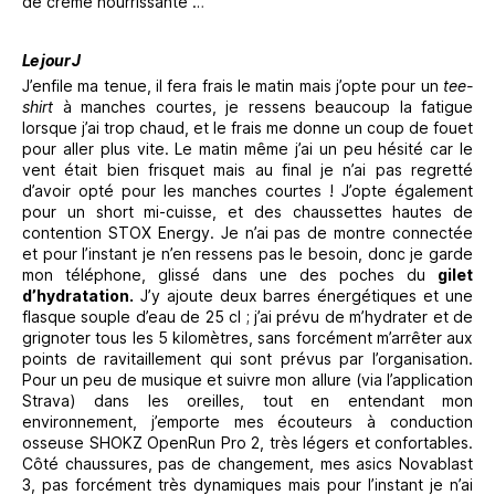
de crème nourrissante …
Le jour J
J’enfile ma tenue, il fera frais le matin mais j’opte pour un
tee-
shirt
à manches courtes, je ressens beaucoup la fatigue
lorsque j’ai trop chaud, et le frais me donne un coup de fouet
pour aller plus vite. Le matin même j’ai un peu hésité car le
vent était bien frisquet mais au final je n’ai pas regretté
d’avoir opté pour les manches courtes ! J’opte également
pour un short mi-cuisse, et des chaussettes hautes de
contention STOX Energy. Je n’ai pas de montre connectée
et pour l’instant je n’en ressens pas le besoin, donc je garde
mon téléphone, glissé dans une des poches du
gilet
d’hydratation.
J’y ajoute deux barres énergétiques et une
flasque souple d’eau de 25 cl ; j’ai prévu de m’hydrater et de
grignoter tous les 5 kilomètres, sans forcément m’arrêter aux
points de ravitaillement qui sont prévus par l’organisation.
Pour un peu de musique et suivre mon allure (via l’application
Strava) dans les oreilles, tout en entendant mon
environnement, j’emporte mes écouteurs à conduction
osseuse SHOKZ OpenRun Pro 2, très légers et confortables.
Côté chaussures, pas de changement, mes asics Novablast
3, pas forcément très dynamiques mais pour l’instant je n’ai