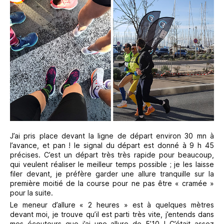
J’ai pris place devant la ligne de départ environ 30 mn à
l’avance, et pan ! le signal du départ est donné à 9 h 45
précises. C’est un départ très très rapide pour beaucoup,
qui veulent réaliser le meilleur temps possible ; je les laisse
filer devant, je préfère garder une allure tranquille sur la
première moitié de la course pour ne pas être « cramée »
pour la suite.
Le meneur d’allure « 2 heures » est à quelques mètres
devant moi, je trouve qu’il est parti très vite, j’entends dans
mes écouteurs que j’ai une allure de 5’10 ! C’était assez