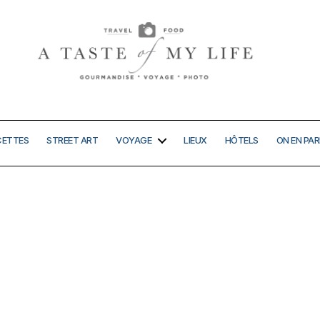
A
taste
of
my
CETTES
STREET ART
VOYAGE
LIEUX
HÔTELS
ON EN PAR
life