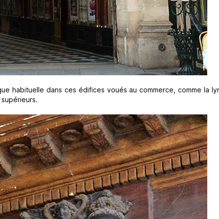
ique habituelle dans ces édifices voués au commerce, comme la lyr
 supérieurs.