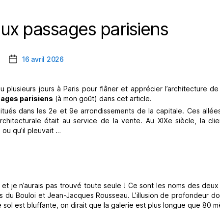
aux passages parisiens
Catégories
16 avril 2026
Date
de
l’article
usieurs jours à Paris pour flâner et apprécier l’architecture de 
ages parisiens
(à mon goût) dans cet article.
situés dans les 2e et 9e arrondissements de la capitale. Ces allé
hitecturale était au service de la vente. Au XIXe siècle, la clie
 ou qu’il pleuvait …
et je n’aurais pas trouvé toute seule ! Ce sont les noms des deux
es du Bouloi et Jean-Jacques Rousseau. L’illusion de profondeur d
 sol est bluffante, on dirait que la galerie est plus longue que 80 m