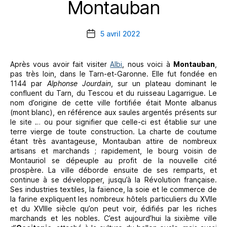
Montauban
Catégories
5 avril 2022
Date
de
l’article
Après vous avoir fait visiter
Albi
, nous voici à
Montauban
,
pas très loin, dans le Tarn-et-Garonne. Elle fut fondée en
1144 par
Alphonse Jourdain
, sur un plateau dominant le
confluent du Tarn, du Tescou et du ruisseau Lagarrigue. Le
nom d’origine de cette ville fortifiée était Monte albanus
(mont blanc), en référence aux saules argentés présents sur
le site … ou pour signifier que celle-ci est établie sur une
terre vierge de toute construction. La charte de coutume
étant très avantageuse, Montauban attire de nombreux
artisans et marchands ; rapidement, le bourg voisin de
Montauriol se dépeuple au profit de la nouvelle cité
prospère. La ville déborde ensuite de ses remparts, et
continue à se développer, jusqu’à la Révolution française.
Ses industries textiles, la faïence, la soie et le commerce de
la farine expliquent les nombreux hôtels particuliers du XVIIe
et du XVIIIe siècle qu’on peut voir, édifiés par les riches
marchands et les nobles. C’est aujourd’hui la sixième ville