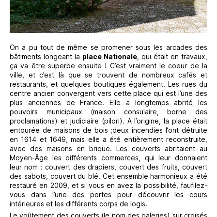
On a pu tout de même se promener sous les arcades des
bâtiments longeant la
place Nationale
, qui était en travaux,
ça va être superbe ensuite ! C’est vraiment le coeur de la
ville, et c’est là que se trouvent de nombreux cafés et
restaurants, et quelques boutiques également. Les rues du
centre ancien convergent vers cette place qui est l’une des
plus anciennes de France. Elle a longtemps abrité les
pouvoirs municipaux (maison consulaire, borne des
proclamations) et judiciaire (pilori). A l’origine, la place était
entourée de maisons de bois ;deux incendies l’ont détruite
en 1614 et 1649, mais elle a été entièrement reconstruite,
avec des maisons en brique. Les couverts abritaient au
Moyen-Âge les différents commerces, qui leur donnaient
leur nom : couvert des drapiers, couvert des fruits, couvert
des sabots, couvert du blé. Cet ensemble harmonieux a été
restauré en 2009, et si vous en avez la possibilité, faufilez-
vous dans l’une des portes pour découvrir les cours
intérieures et les différents corps de logis.
Le voûtement des couverts (le nom des galeries) sur croisés