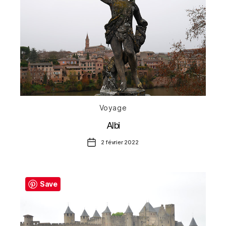
Catégories
Voyage
Albi
Date
2 février 2022
de
l’article
Save