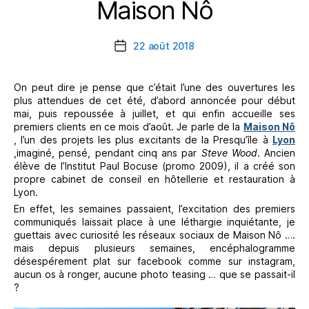
Maison Nô
Catégories
22 août 2018
Date
de
l’article
On peut dire je pense que c’était l’une des ouvertures les
plus attendues de cet été, d’abord annoncée pour début
mai, puis repoussée à juillet, et qui enfin accueille ses
premiers clients en ce mois d’août. Je parle de la
Maison Nô
, l’un des projets les plus excitants de la Presqu’île à
Lyon
,imaginé, pensé, pendant cinq ans par
Steve Wood
. Ancien
élève de l’Institut Paul Bocuse (promo 2009), il a créé son
propre cabinet de conseil en hôtellerie et restauration à
Lyon.
En effet, les semaines passaient, l’excitation des premiers
communiqués laissait place à une léthargie inquiétante, je
guettais avec curiosité les réseaux sociaux de Maison Nô ….
mais depuis plusieurs semaines, encéphalogramme
désespérement plat sur facebook comme sur instagram,
aucun os à ronger, aucune photo teasing … que se passait-il
?