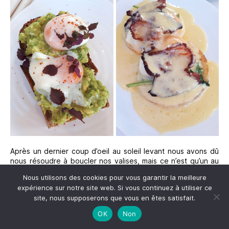
Après un dernier coup d’oeil au soleil levant nous avons dû
nous résoudre à boucler nos valises, mais ce n’est qu’un au
revoir … comme je vous le disais plus haut le lieu est encore
Nous utilisons des cookies pour vous garantir la meilleure
plein de belles promesses et l’on reviendra.
expérience sur notre site web. Si vous continuez à utiliser ce
J’espère que vous avez aimé découvrir la Maison Nô avec
site, nous supposerons que vous en êtes satisfait.
moi … comme toutes les autres reviews présentes sur ce
blog voyage
, elle fait suite à un séjour, c’est le récit de mon
OK
Non
expérience personnelle. Il me semble indispensable de