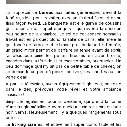
J’ai apprécié ce
bureau
aux tailles généreuses, devant la
fenêtre, idéal pour travailler, avec un fauteuil à roulettes au
tissu façon tweed. La banquette est elle garnie de coussins
gris foncé au passepoil orange vif, qui réveille la déco un
peu neutre de la chambre. Le sol de cet espace sommeil /
travail est en parquet blond, la salle de bains, elle, mêle le
gris foncé de l’ardoise et le blanc. près de la porte d’entrée,
un grand miroir permet de parfaire sa tenue avant de sortir,
j’ai beaucoup aimé les petites liseuses en acier brossé,
cachées dans la tête de lit et escamotables, orientables. Un
peu dommage qu’il n’y ait pas de petite table de chevet, on
se demande un peu où poser son livre, ses lunettes ou son
verre d’eau …
A part la télévision, aucun équipement high tech, on reste
dans le zen, prévoyez votre réveil et votre ambiance
musicale !
Simplicité également pour la penderie, qui prend la forme
d’une tringle métallique avec quelques cintres noirs en bois
noir, vernis. Heureusement il y a quelques rangements sous
celle-ci.
Le
lit king size
est effectivement super confortable et les