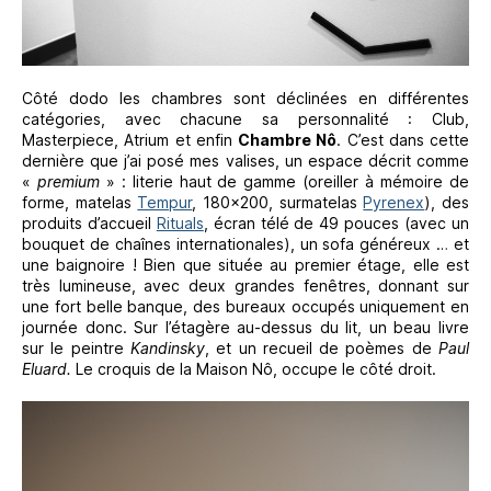
Côté dodo les chambres sont déclinées en différentes
catégories, avec chacune sa personnalité : Club,
Masterpiece, Atrium et enfin
Chambre Nô
. C’est dans cette
dernière que j’ai posé mes valises, un espace décrit comme
«
premium
» : literie haut de gamme (oreiller à mémoire de
forme, matelas
Tempur
, 180×200, surmatelas
Pyrenex
), des
produits d’accueil
Rituals
, écran télé de 49 pouces (avec un
bouquet de chaînes internationales), un sofa généreux … et
une baignoire ! Bien que située au premier étage, elle est
très lumineuse, avec deux grandes fenêtres, donnant sur
une fort belle banque, des bureaux occupés uniquement en
journée donc. Sur l’étagère au-dessus du lit, un beau livre
sur le peintre
Kandinsky
, et un recueil de poèmes de
Paul
Eluard.
Le croquis de la Maison Nô, occupe le côté droit.