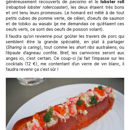
généreusement recouverts de
pecorino
et le
lobster roll
(rebaptisé
lobster rollercoaster
), les deux étaient très bons
et ont tenu leurs promesses. Le homard est mêlé à de tout
petits cubes de pomme verte, de céleri, d’oeufs de saumon
et de tobiko au wasabi (je me demandais ce qu’étaient ces
oeufs verts, ce sont des oeufs de poisson volant).
Il faudra qu’on revienne pour goûter les travers de porc qui
semblent être la grande spécialité, en plat à partager
(
Sharing is caring
), tout comme les
short ribs
australiens, ou
l’épaule d’agneau confite. Bref, les carnivores seront aux
anges ici, c’est certain. Ce coup-ci j’ai fait l’impasse sur les
cocktails (12 €), me contentant d’un verre de vin blanc, il
faudra revenir ça c’est sûr !