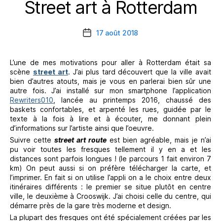
Street art à Rotterdam
Catégories
17 août 2018
Date
de
l’article
L’une de mes motivations pour aller à Rotterdam était sa
scène
street art
. J’ai plus tard découvert que la ville avait
bien d’autres atouts, mais je vous en parlerai bien sûr une
autre fois. J’ai installé sur mon smartphone l’application
Rewriters010
, lancée au printemps 2016, chaussé des
baskets confortables, et arpenté les rues, guidée par le
texte à la fois à lire et à écouter, me donnant plein
d’informations sur l’artiste ainsi que l’oeuvre.
Suivre cette
street art route
est bien agréable, mais je n’ai
pu voir toutes les fresques tellement il y en a et les
distances sont parfois longues ! (le parcours 1 fait environ 7
km) On peut aussi si on préfère télécharger la carte, et
l’imprimer. En fait si on utilise l’appli on a le choix entre deux
itinéraires différents : le premier se situe plutôt en centre
ville, le deuxième à Crooswijk. J’ai choisi celle du centre, qui
démarre près de la gare très moderne et design.
La plupart des fresques ont été spécialement créées par les