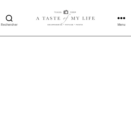
Rechercher
Menu
A
taste
of
my
life