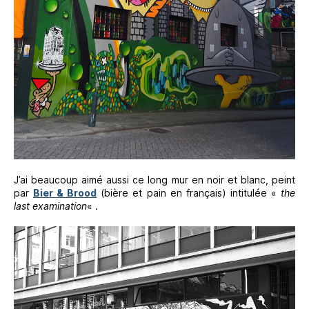
J’ai beaucoup aimé aussi ce long mur en noir et blanc, peint
par
Bier & Brood
(bière et pain en français) intitulée «
the
last examination
« .