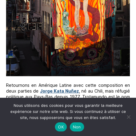
Retournons en Amérique Latine avec cette composition en
deux parties de
Jorge Kata Nuñez
, né au Chili, mais réfugié
politique aux Pays-Bas depuis 1977. Trotamundo est le nom
de ce cheval dont la robe est couverte d’une mappemonde.
Nous utilisons des cookies pour vous garantir la meilleure
Les visages dans la partie inférieure sont visibles seuls ou
expérience sur notre site web. Si vous continuez à utiliser ce
réunis, la peinture est une ode à tout individu qui quitte son
site, nous supposerons que vous en êtes satisfait.
pays de naissance pour vivre, travailler ailleurs.
OK
Non