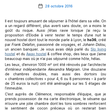
28 octobre 2016
Date
de
l’article
Il est toujours amusant de séjourner à l’hôtel dans sa ville. On
a un regard différent, plus averti sans doute, on a moins le
goût du risque. Aussi j’étais ravie lorsque j’ai reçu la
proposition d’Elodie à venir tester le temps d’une nuit le
nouvel hostel dont tout le monde parle à Lyon, le
ho36
, créé
par
Frank Delafon
, passionné de voyages, et
Johann Didou
,
un ancien banquier. Je vous avais déjà parlé du
Slo living
hostel
et du
Away hostel
& coffee shop, des lieux que j’aime
beaucoup mais où je n’ai pas séjourné comme hôte, hélas.
Les lieux, d’environ 1000 m² ont été rénovés par l’architecte
d’intérieur indépendante
Alexandra Malgrain
. Une douzaine
de chambres doubles, mais aussi des dortoirs (ou
« chambres collectives » pour 4, 6 ou 8 personnes – à partir
de 25 euros la nuit) ont été aménagés sur les 5 étages de
l’immeuble.
C’est auprès de
Clémence,
responsable d’équipe,
que je
prends possession de ma carte électronique, le sésame qui
m’ouvre une jolie chambre dont les tons sombres renforcent
le sentiment de cocon précieux où on resterait bien