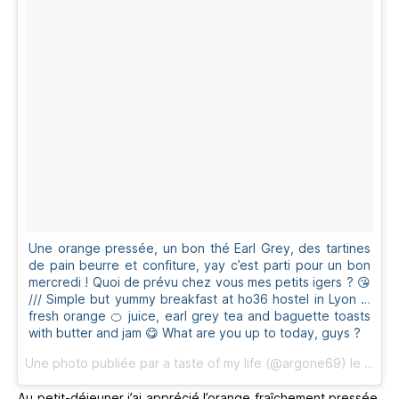
Une orange pressée, un bon thé Earl Grey, des tartines
de pain beurre et confiture, yay c’est parti pour un bon
mercredi ! Quoi de prévu chez vous mes petits igers ? 😘
/// Simple but yummy breakfast at ho36 hostel in Lyon …
fresh orange 🍊 juice, earl grey tea and baguette toasts
with butter and jam 😋 What are you up to today, guys ?
Une photo publiée par a taste of my life (@argone69) le
5 Oct
Au petit-déjeuner j’ai apprécié l’orange fraîchement pressée,