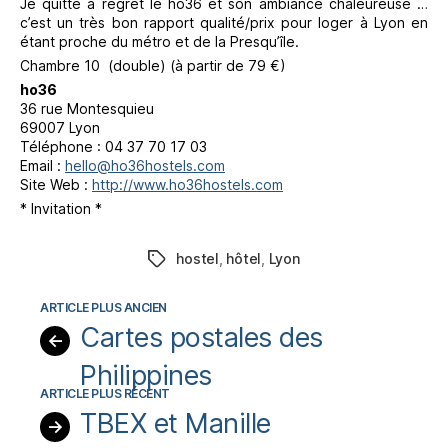
Je quitte à regret le ho36 et son ambiance chaleureuse …
c’est un très bon rapport qualité/prix pour loger à Lyon en
étant proche du métro et de la Presqu’île.
Chambre 10 (double) (à partir de 79 €)
ho36
36 rue Montesquieu
69007 Lyon
Téléphone : 04 37 70 17 03
Email :
hello@ho36hostels.com
Site Web :
http://www.ho36hostels.com
* Invitation *
hostel
,
hôtel
,
Lyon
Étiquettes
Cartes postales des
←
Philippines
TBEX et Manille
→