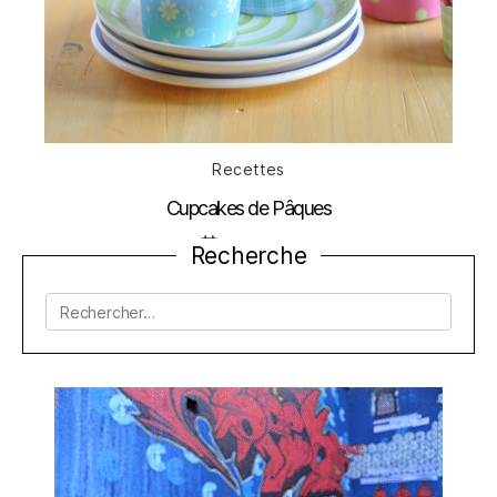
Catégories
Recettes
Cupcakes de Pâques
Date
9 avril 2012
Recherche
de
l’article
Rechercher :