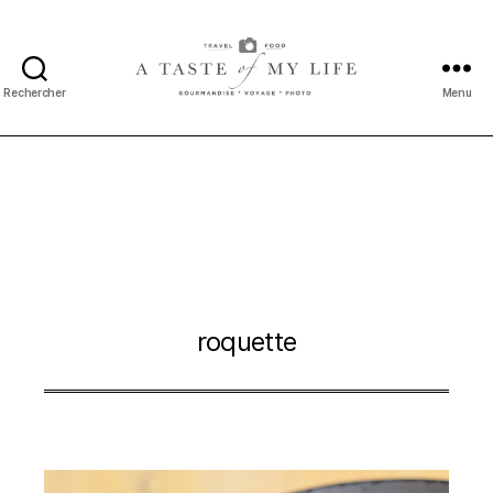
Rechercher
Menu
A
taste
of
my
life
roquette