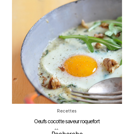
Catégories
Recettes
Oeufs cocotte saveur roquefort
Date
17 mai 2012