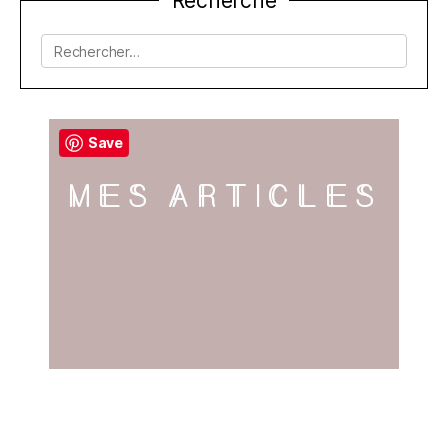
Recherche
de
l’article
Rechercher :
Save