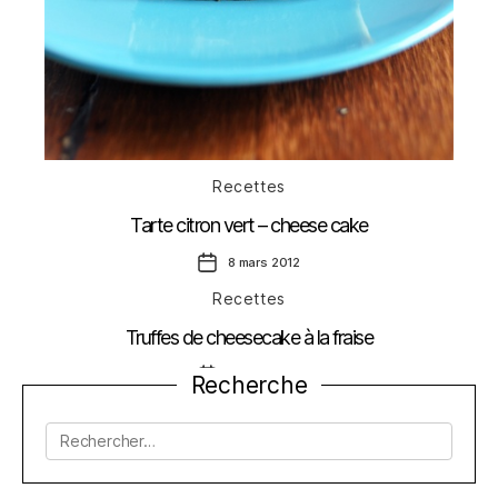
Catégories
Recettes
Tarte citron vert – cheese cake
Date
8 mars 2012
de
Catégories
l’article
Recettes
Truffes de cheesecake à la fraise
Date
10 avril 2011
Recherche
de
l’article
Rechercher :