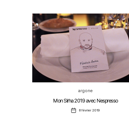
Catégories
argone
Mon Sirha 2019 avec Nespresso
Date
8 février 2019
de
l’article