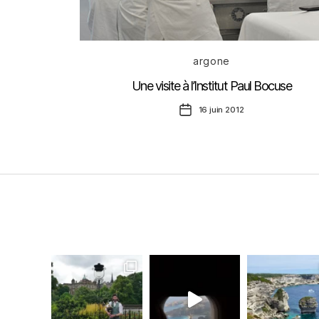
Catégories
argone
Une visite à l’Institut Paul Bocuse
Date
16 juin 2012
de
l’article