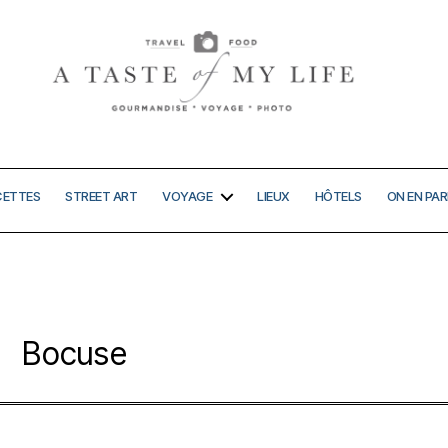
A
taste
of
my
CETTES
STREET ART
VOYAGE
LIEUX
HÔTELS
ON EN PAR
life
Bocuse