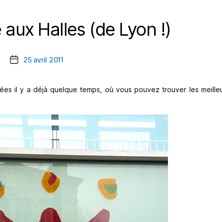
aux Halles (de Lyon !)
Catégories
25 avril 2011
Date
de
l’article
ées il y a déjà quelque temps, où vous pouvez trouver les meille