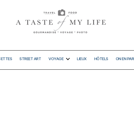
A
taste
of
my
CETTES
STREET ART
VOYAGE
LIEUX
HÔTELS
ON EN PAR
life