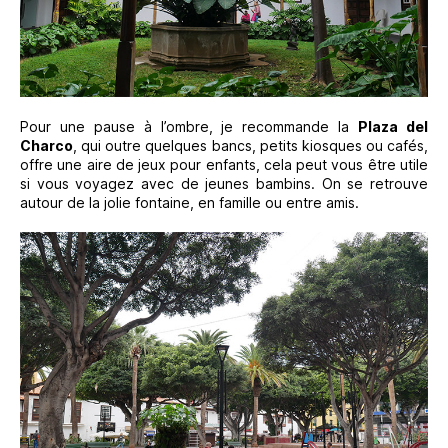
Pour une pause à l’ombre, je recommande la
Plaza del
Charco
, qui outre quelques bancs, petits kiosques ou cafés,
offre une aire de jeux pour enfants, cela peut vous être utile
si vous voyagez avec de jeunes bambins. On se retrouve
autour de la jolie fontaine, en famille ou entre amis.