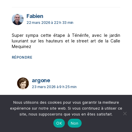
dit :
Fabien
22 mars 2026 à 22 h 33 min
Super sympa cette étape à Ténérife, avec le jardin
luxuriant sur les hauteurs et le street art de la Calle
Mequinez
RÉPONDRE
dit :
argone
23 mars 2026 à 9 h 25 min
oui, nous sommes d’accord, c’est une chouette ville à
Nous utilisons des cookies pour vous garantir la meilleure
ne pas manquer sur l’île !
expérience sur notre site web. Si vous continuez à utiliser ce
site, nous supposerons que vous en êtes satisfait.
RÉPONDRE
PAR AUTEUR DE L’ARTICLE
OK
Non