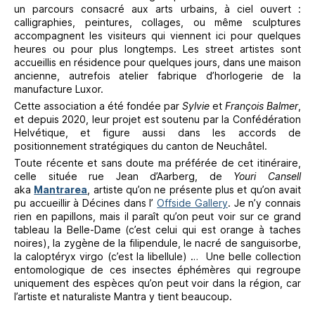
un parcours consacré aux arts urbains, à ciel ouvert :
calligraphies, peintures, collages, ou même sculptures
accompagnent les visiteurs qui viennent ici pour quelques
heures ou pour plus longtemps. Les street artistes sont
accueillis en résidence pour quelques jours, dans une maison
ancienne, autrefois atelier fabrique d’horlogerie de la
manufacture Luxor.
Cette association a été fondée par
Sylvie
et
François Balmer
,
et depuis 2020, leur projet est soutenu par la Confédération
Helvétique, et figure aussi dans les accords de
positionnement stratégiques du canton de Neuchâtel.
Toute récente et sans doute ma préférée de cet itinéraire,
celle située rue Jean d’Aarberg, de
Youri Cansell
aka
Mantrarea
, artiste qu’on ne présente plus et qu’on avait
pu accueillir à Décines dans l’
Offside Gallery
. Je n’y connais
rien en papillons, mais il paraît qu’on peut voir sur ce grand
tableau la Belle-Dame (c’est celui qui est orange à taches
noires), la zygène de la filipendule, le nacré de sanguisorbe,
la caloptéryx virgo (c’est la libellule) … Une belle collection
entomologique de ces insectes éphémères qui regroupe
uniquement des espèces qu’on peut voir dans la région, car
l’artiste et naturaliste Mantra y tient beaucoup.