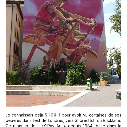
Je connaissais déjà
SHOK-1
pour avoir vu certaines de ses
oeuvres dans l’est de Londres, vers Shoreditch ou Bricklane.
Ce pionnier de l' »X-Ray Art » depuis 1984, basé dans la