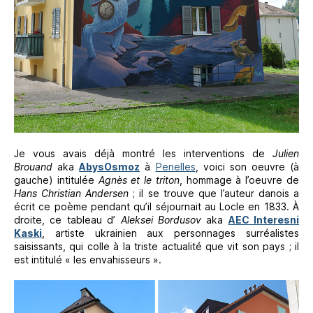
Je vous avais déjà montré les interventions de
Julien
Brouand
aka
AbysOsmoz
à
Penelles
, voici son oeuvre (à
gauche) intitulée
Agnès et le triton
, hommage à l’oeuvre de
Hans Christian Andersen
; il se trouve que l’auteur danois a
écrit ce poème pendant qu’il séjournait au Locle en 1833. À
droite, ce tableau d’
Aleksei Bordusov
aka
AEC Interesni
Kaski
, artiste ukrainien aux personnages surréalistes
saisissants, qui colle à la triste actualité que vit son pays ; il
est intitulé « les envahisseurs ».