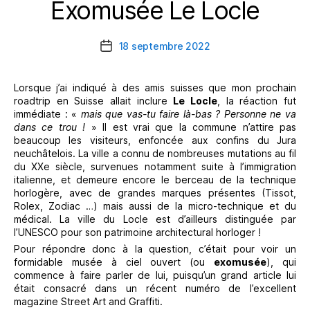
Exomusée Le Locle
Catégories
18 septembre 2022
Date
de
l’article
Lorsque j’ai indiqué à des amis suisses que mon prochain
roadtrip en Suisse allait inclure
Le Locle
, la réaction fut
immédiate : «
mais que vas-tu faire là-bas ? Personne ne va
dans ce trou !
» Il est vrai que la commune n’attire pas
beaucoup les visiteurs, enfoncée aux confins du Jura
neuchâtelois. La ville a connu de nombreuses mutations au fil
du XXe siècle, survenues notamment suite à l’immigration
italienne, et demeure encore le berceau de la technique
horlogère, avec de grandes marques présentes (Tissot,
Rolex, Zodiac …) mais aussi de la micro-technique et du
médical. La ville du Locle est d’ailleurs distinguée par
l’UNESCO pour son patrimoine architectural horloger !
Pour répondre donc à la question, c’était pour voir un
formidable musée à ciel ouvert (ou
exomusée
), qui
commence à faire parler de lui, puisqu’un grand article lui
était consacré dans un récent numéro de l’excellent
magazine Street Art and Graffiti.