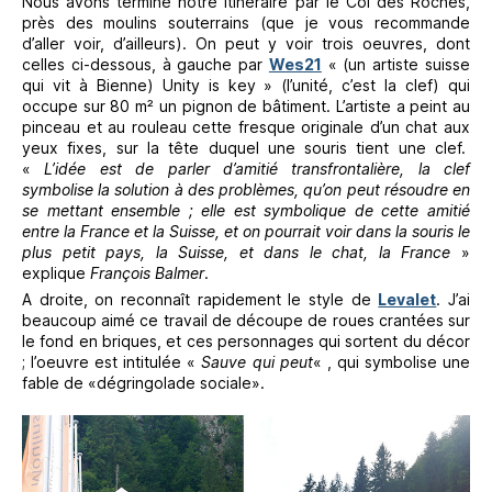
Nous avons terminé notre itinéraire par le Col des Roches,
près des moulins souterrains (que je vous recommande
d’aller voir, d’ailleurs). On peut y voir trois oeuvres, dont
celles ci-dessous, à gauche par
Wes21
« (un artiste suisse
qui vit à Bienne) Unity is key » (l’unité, c’est la clef) qui
occupe sur 80 m² un pignon de bâtiment. L’artiste a peint au
pinceau et au rouleau cette fresque originale d’un chat aux
yeux fixes, sur la tête duquel une souris tient une clef.
«
L’idée est de parler d’amitié transfrontalière, la clef
symbolise la solution à des problèmes, qu’on peut résoudre en
se mettant ensemble ; elle est symbolique de cette amitié
entre la France et la Suisse, et on pourrait voir dans la souris le
plus petit pays, la Suisse, et dans le chat, la France
»
explique
François Balmer
.
A droite, on reconnaît rapidement le style de
Levalet
. J’ai
beaucoup aimé ce travail de découpe de roues crantées sur
le fond en briques, et ces personnages qui sortent du décor
; l’oeuvre est intitulée «
Sauve qui peut
« , qui symbolise une
fable de «dégringolade sociale».