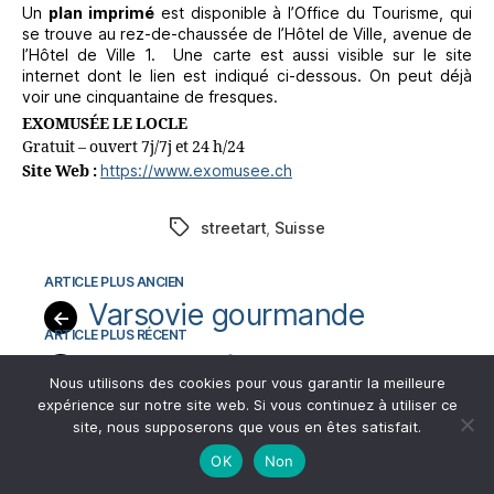
Un
plan imprimé
est disponible à l’Office du Tourisme, qui
se trouve au rez-de-chaussée de l’Hôtel de Ville, avenue de
l’Hôtel de Ville 1. Une carte est aussi visible sur le site
internet dont le lien est indiqué ci-dessous. On peut déjà
voir une cinquantaine de fresques.
EXOMUSÉE LE LOCLE
Gratuit – ouvert 7j/7j et 24 h/24
https://www.exomusee.ch
Site Web :
streetart
,
Suisse
Étiquettes
Varsovie gourmande
←
Street art à La Haye
→
Nous utilisons des cookies pour vous garantir la meilleure
expérience sur notre site web. Si vous continuez à utiliser ce
site, nous supposerons que vous en êtes satisfait.
5 réponses sur « Exomusée Le
OK
Non
Locle »