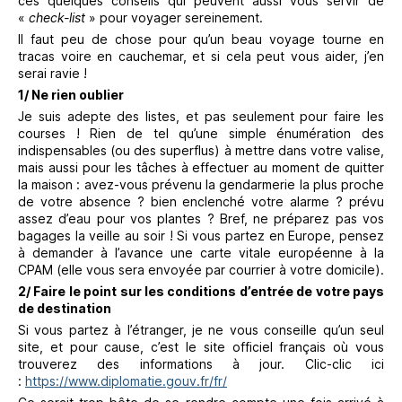
ces quelques conseils qui peuvent aussi vous servir de
«
check-list
» pour voyager sereinement.
Il faut peu de chose pour qu’un beau voyage tourne en
tracas voire en cauchemar, et si cela peut vous aider, j’en
serai ravie !
1/ Ne rien oublier
Je suis adepte des listes, et pas seulement pour faire les
courses ! Rien de tel qu’une simple énumération des
indispensables (ou des superflus) à mettre dans votre valise,
mais aussi pour les tâches à effectuer au moment de quitter
la maison : avez-vous prévenu la gendarmerie la plus proche
de votre absence ? bien enclenché votre alarme ? prévu
assez d’eau pour vos plantes ? Bref, ne préparez pas vos
bagages la veille au soir ! Si vous partez en Europe, pensez
à demander à l’avance une carte vitale européenne à la
CPAM (elle vous sera envoyée par courrier à votre domicile).
2/ Faire le point sur les conditions d’entrée de votre pays
de destination
Si vous partez à l’étranger, je ne vous conseille qu’un seul
site, et pour cause, c’est le site officiel français où vous
trouverez des informations à jour. Clic-clic ici
:
https://www.diplomatie.gouv.fr/fr/