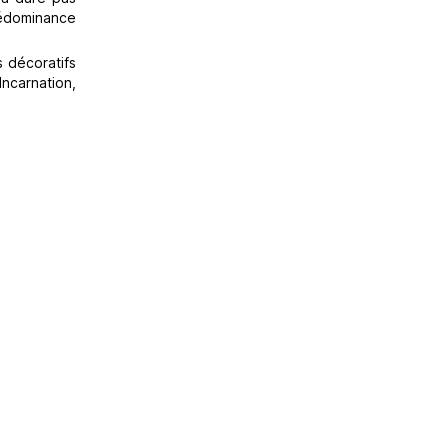
prédominance
s décoratifs
Incarnation,