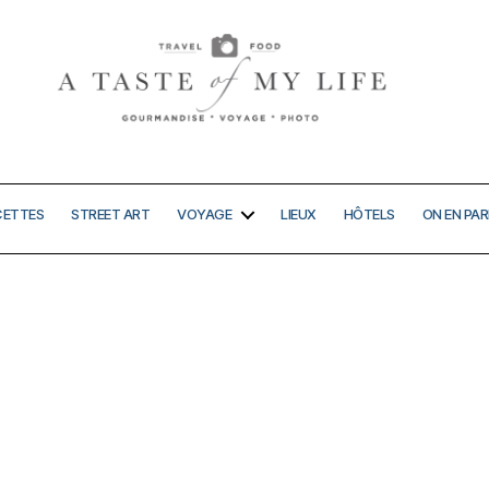
A
taste
of
my
CETTES
STREET ART
VOYAGE
LIEUX
HÔTELS
ON EN PAR
life