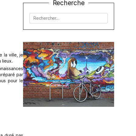
Recherche
Rechercher :
la ville, je
 lieux.
onnaissances
préparé par
sous pour le
t a duré pas