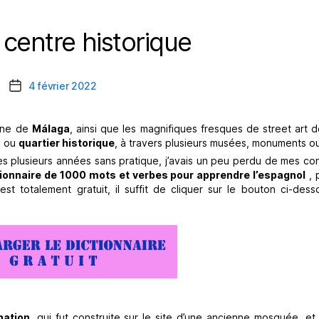
centre historique
Catégories
4 février 2022
Date
de
l’article
mane de
Málaga
, ainsi que les magnifiques fresques de street art de 
e, ou
quartier historique
, à travers plusieurs musées, monuments ou
près plusieurs années sans pratique, j’avais un peu perdu de mes c
tionnaire de 1000 mots et verbes pour apprendre l’espagnol
, 
 est totalement gratuit, il suffit de cliquer sur le bouton ci-des
nation
, qui fut construite sur le site d’une ancienne mosquée, e