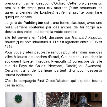
prendre un train en direction d’Oxford. Cette fois-ci j’avais un
peu plus de temps pour m’y attarder (j’aime beaucoup les
gares anciennes de Londres) et j’en ai profité pour faire
quelques photos.
La gare de
Paddington
est d’une forme classique, avec une
belle verrière soutenue par des arches de fer forgé au-
dessus des voies, qui forme la voûte centrale.
Elle fut ouverte en 1854, dessinée par
Isambard Kingdom
Brunel
(quel nom inhabituel !). Elle fut agrandie entre 1906 et
1915.
Vous vous y êtes peut-être rendus pour aller dans une des
villes à l’ouest de Londres (Bristol, Gloucester …) ou dans le
sud-ouest (Exeter, Torquay, Plymouth …) ou encore dans le
sud du Pays de Galles (Newport, Cardiff, ou Swansea).
Certains trains de banlieue partent d’ici pour desservir
l’ouest londonien.
C’est la compagnie First Great Western qui exploite toutes
ces liaisons.