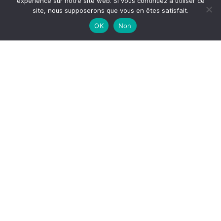
expérience sur notre site web. Si vous continuez à utiliser ce
site, nous supposerons que vous en êtes satisfait.
OK
Non
Me suivre sur Instagram
S'inscrire à la newsletter
*
Adresse email
Votre adresse email