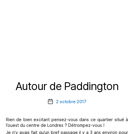
Autour de Paddington
Catégories
2 octobre 2017
Date
de
l’article
Rien de bien excitant pensez-vous dans ce quartier situé à
l’ouest du centre de Londres ? Détrompez-vous !
Je n’y avais fait qu’un bref passage il y a 3 ans environ pour