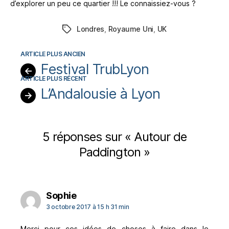
d’explorer un peu ce quartier !!! Le connaissiez-vous ?
Londres
,
Royaume Uni
,
UK
Étiquettes
Festival TrubLyon
←
L’Andalousie à Lyon
→
5 réponses sur « Autour de
Paddington »
dit :
Sophie
3 octobre 2017 à 15 h 31 min
Merci pour ces idées de choses à faire dans le