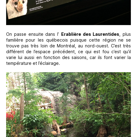
On passe ensuite dans l’
Erablière des Laurentides
, plus
familière pour les québecois puisque cette région ne se
trouve pas très loin de Montréal, au nord-ouest. C’est très
différent de l’espace précédent, ce qui est fou c’est qu’il
varie lui aussi en fonction des saisons, car ils font varier la
température et l’éclairage.