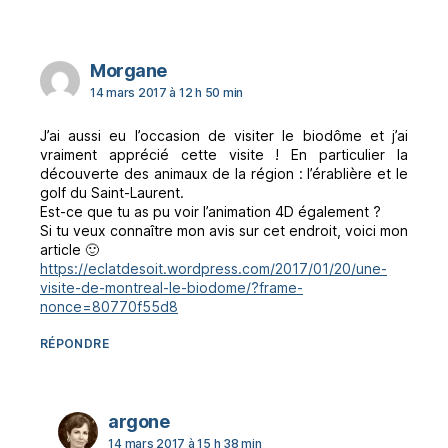
dit :
Morgane
14 mars 2017 à 12 h 50 min
J’ai aussi eu l’occasion de visiter le biodôme et j’ai
vraiment apprécié cette visite ! En particulier la
découverte des animaux de la région : l’érablière et le
golf du Saint-Laurent.
Est-ce que tu as pu voir l’animation 4D également ?
Si tu veux connaître mon avis sur cet endroit, voici mon
article 🙂
https://eclatdesoit.wordpress.com/2017/01/20/une-
visite-de-montreal-le-biodome/?frame-
nonce=80770f55d8
RÉPONDRE
dit :
argone
14 mars 2017 à 15 h 38 min