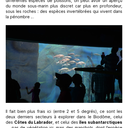
différentes espèces de poissons, on peut avoir un aperçu
du monde sous-marin plus discret car plus en profondeur,
sous les roches : des espèces invertébrées qui vivent dans
la pénombre …
Il fait bien plus frais ici (entre 2 et 5 degrés), ce sont les
deux derniers secteurs à explorer dans le Biodôme, celui
des
Côtes du Labrador
, et celui des
îles subantarctiques
…. pas de végétation ici, mais des manchots, dont l’espèce