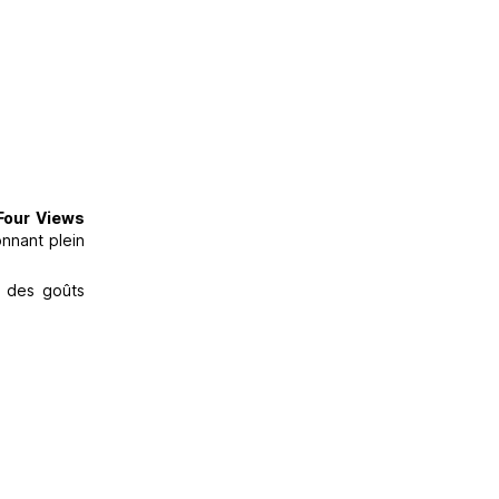
Four Views
onnant plein
t des goûts