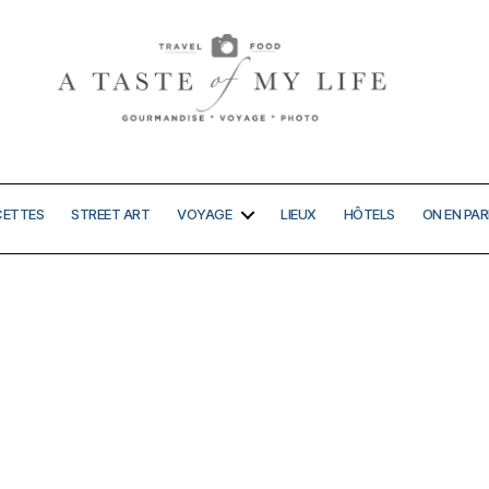
A
taste
of
my
CETTES
STREET ART
VOYAGE
LIEUX
HÔTELS
ON EN PAR
life