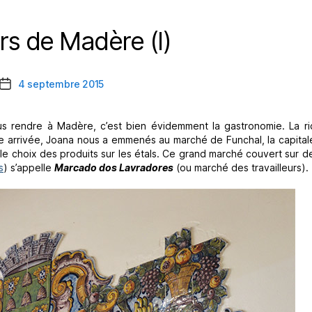
rs de Madère (I)
Catégories
4 septembre 2015
Date
de
l’article
us rendre à Madère, c’est bien évidemment la gastronomie. La r
re arrivée, Joana nous a emmenés au marché de Funchal, la capital
choix des produits sur les étals. Ce grand marché couvert sur d
s
) s’appelle
Marcado dos Lavradores
(ou marché des travailleurs).