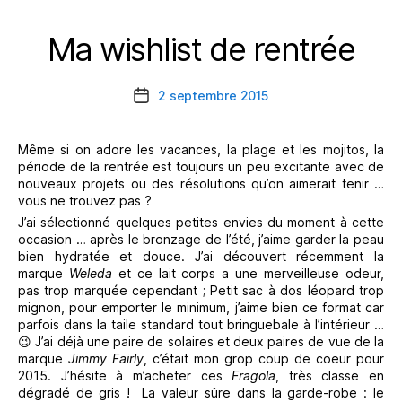
Ma wishlist de rentrée
Catégories
2 septembre 2015
Date
de
l’article
Même si on adore les vacances, la plage et les mojitos, la
période de la rentrée est toujours un peu excitante avec de
nouveaux projets ou des résolutions qu’on aimerait tenir …
vous ne trouvez pas ?
J’ai sélectionné quelques petites envies du moment à cette
occasion … après le bronzage de l’été, j’aime garder la peau
bien hydratée et douce. J’ai découvert récemment la
marque
Weleda
et ce lait corps a une merveilleuse odeur,
pas trop marquée cependant ; Petit sac à dos léopard trop
mignon, pour emporter le minimum, j’aime bien ce format car
parfois dans la taile standard tout bringuebale à l’intérieur …
😉 J’ai déjà une paire de solaires et deux paires de vue de la
marque
Jimmy Fairly
, c’était mon grop coup de coeur pour
2015. J’hésite à m’acheter ces
Fragola
, très classe en
dégradé de gris ! La valeur sûre dans la garde-robe : le