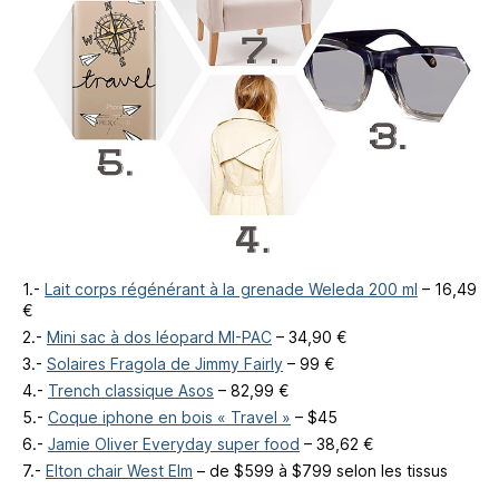
1.-
Lait corps régénérant à la grenade Weleda 200 ml
– 16,49
€
2.-
Mini sac à dos léopard MI-PAC
– 34,90 €
3.-
Solaires Fragola de Jimmy Fairly
– 99 €
4.-
Trench classique Asos
– 82,99 €
5.-
Coque iphone en bois « Travel »
– $45
6.-
Jamie Oliver Everyday super food
– 38,62 €
7.-
Elton chair West Elm
– de $599 à $799 selon les tissus