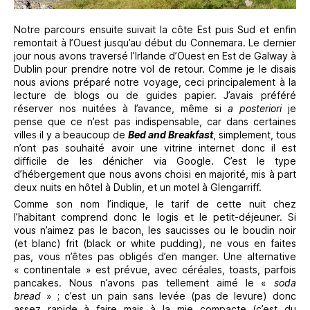
Notre parcours ensuite suivait la côte Est puis Sud et enfin
remontait à l’Ouest jusqu’au début du Connemara. Le dernier
jour nous avons traversé l’Irlande d’Ouest en Est de Galway à
Dublin pour prendre notre vol de retour. Comme je le disais
nous avions préparé notre voyage, ceci principalement à la
lecture de blogs ou de guides papier. J’avais préféré
réserver nos nuitées à l’avance, même si
a posteriori
je
pense que ce n’est pas indispensable, car dans certaines
villes il y a beaucoup de
Bed and Breakfast
, simplement, tous
n’ont pas souhaité avoir une vitrine internet donc il est
difficile de les dénicher via Google. C’est le type
d’hébergement que nous avons choisi en majorité, mis à part
deux nuits en hôtel à Dublin, et un motel à Glengarriff.
Comme son nom l’indique, le tarif de cette nuit chez
l’habitant comprend donc le logis et le petit-déjeuner. Si
vous n’aimez pas le bacon, les saucisses ou le boudin noir
(et blanc) frit (black or white pudding), ne vous en faites
pas, vous n’êtes pas obligés d’en manger. Une alternative
« continentale » est prévue, avec céréales, toasts, parfois
pancakes. Nous n’avons pas tellement aimé le «
soda
bread
» ; c’est un pain sans levée (pas de levure) donc
assez rapide à faire mais à la mie compacte (c’est du