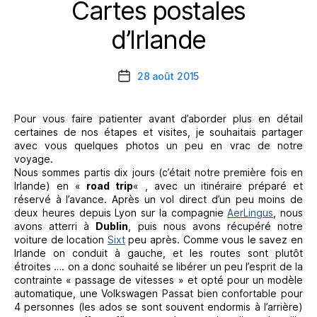
Cartes postales
Catégories
d’Irlande
28 août 2015
Date
de
l’article
Pour vous faire patienter avant d’aborder plus en détail
certaines de nos étapes et visites, je souhaitais partager
avec vous quelques photos un peu en vrac de notre
voyage.
Nous sommes partis dix jours (c’était notre première fois en
Irlande) en «
road trip
« , avec un itinéraire préparé et
réservé à l’avance. Après un vol direct d’un peu moins de
deux heures depuis Lyon sur la compagnie
AerLingus
, nous
avons atterri à
Dublin
, puis nous avons récupéré notre
voiture de location
Sixt
peu après. Comme vous le savez en
Irlande on conduit à gauche, et les routes sont plutôt
étroites …. on a donc souhaité se libérer un peu l’esprit de la
contrainte « passage de vitesses » et opté pour un modèle
automatique, une Volkswagen Passat bien confortable pour
4 personnes (les ados se sont souvent endormis à l’arrière)