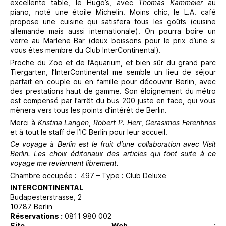
excellente table, le Hugo’s, avec
Thomas Kammeier
au
piano, noté une étoile Michelin. Moins chic, le L.A. café
propose une cuisine qui satisfera tous les goûts (cuisine
allemande mais aussi internationale). On pourra boire un
verre au Marlene Bar (deux boissons pour le prix d’une si
vous êtes membre du Club InterContinental).
Proche du Zoo et de l’Aquarium, et bien sûr du grand parc
Tiergarten, l’InterContinental me semble un lieu de séjour
parfait en couple ou en famille pour découvrir Berlin, avec
des prestations haut de gamme. Son éloignement du métro
est compensé par l’arrêt du bus 200 juste en face, qui vous
mènera vers tous les points d’intérêt de Berlin.
Merci à
Kristina Langen
,
Robert P. Herr
,
Gerasimos Ferentinos
et à tout le staff de l’IC Berlin pour leur accueil.
Ce voyage à Berlin est le fruit d’une collaboration avec Visit
Berlin. Les choix éditoriaux des articles qui font suite à ce
voyage me reviennent librement.
Chambre occupée : 497 – Type : Club Deluxe
INTERCONTINENTAL
Budapesterstrasse, 2
10787 Berlin
Réservations :
0811 980 002
Site Web :