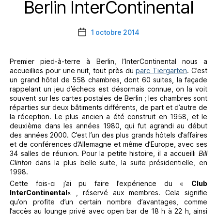
Berlin InterContinental
Catégories
1 octobre 2014
Date
de
l’article
Premier pied-à-terre à Berlin, l’InterContinental nous a
accueillies pour une nuit, tout près du
parc Tiergarten
. C’est
un grand hôtel de 558 chambres, dont 60 suites, la façade
rappelant un jeu d’échecs est désormais connue, on la voit
souvent sur les cartes postales de Berlin ; les chambres sont
réparties sur deux bâtiments différents, de part et d’autre de
la réception. Le plus ancien a été construit en 1958, et le
deuxième dans les années 1980, qui fut agrandi au début
des années 2000. C’est l’un des plus grands hôtels d’affaires
et de conférences d’Allemagne et même d’Europe, avec ses
34 salles de réunion. Pour la petite histoire, il a accueilli
Bill
Clinton
dans la plus belle suite, la suite présidentielle, en
1998.
Cette fois-ci j’ai pu faire l’expérience du «
Club
InterContinental
« , réservé aux membres. Cela signifie
qu’on profite d’un certain nombre d’avantages, comme
l’accès au lounge privé avec open bar de 18 h à 22 h, ainsi