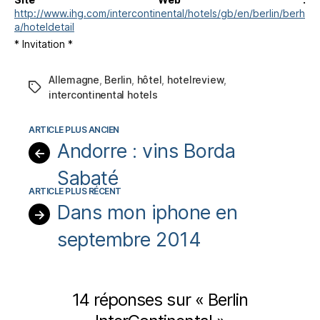
http://www.ihg.com/intercontinental/hotels/gb/en/berlin/berh
a/hoteldetail
* Invitation *
Allemagne
,
Berlin
,
hôtel
,
hotelreview
,
Étiquettes
intercontinental hotels
Andorre : vins Borda
←
Sabaté
Dans mon iphone en
→
septembre 2014
14 réponses sur « Berlin