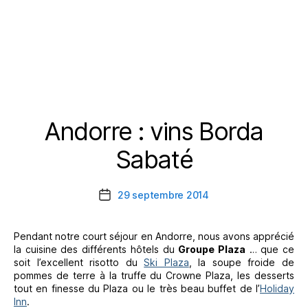
Andorre : vins Borda
Catégories
Sabaté
29 septembre 2014
Date
de
l’article
Pendant notre court séjour en Andorre, nous avons apprécié
la cuisine des différents hôtels du
Groupe Plaza
… que ce
soit l’excellent risotto du
Ski Plaza
, la soupe froide de
pommes de terre à la truffe du Crowne Plaza, les desserts
tout en finesse du Plaza ou le très beau buffet de l’
Holiday
Inn
.