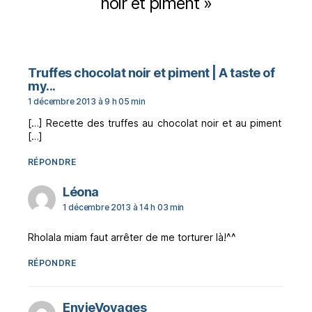
noir et piment »
Truffes chocolat noir et piment | A taste of
dit :
my...
1 décembre 2013 à 9 h 05 min
[…] Recette des truffes au chocolat noir et au piment
[…]
RÉPONDRE
dit :
Léona
1 décembre 2013 à 14 h 03 min
Rholala miam faut arrêter de me torturer là!^^
RÉPONDRE
dit :
EnvieVoyages