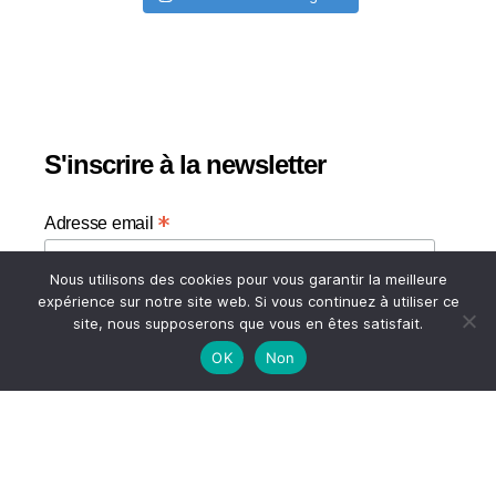
S'inscrire à la newsletter
*
Adresse email
Nous utilisons des cookies pour vous garantir la meilleure
Votre adresse email
expérience sur notre site web. Si vous continuez à utiliser ce
site, nous supposerons que vous en êtes satisfait.
OK
Non
HAUT
© 2026
A TASTE OF MY LIFE
↑