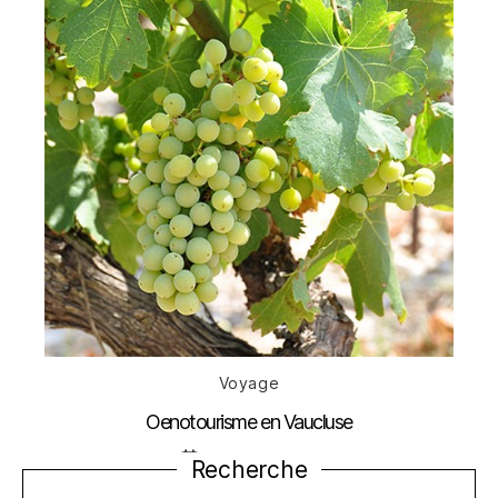
Catégories
Voyage
Oenotourisme en Vaucluse
Date
2 septembre 2013
Recherche
de
l’article