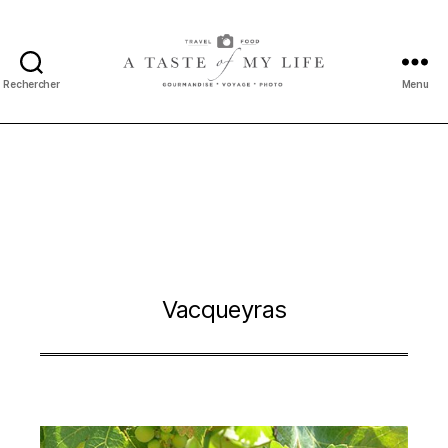
Rechercher
Menu
A
taste
of
my
life
Vacqueyras