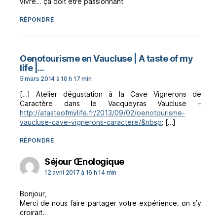
vivre… ça doit être passionnant
RÉPONDRE
Oenotourisme en Vaucluse | A taste of my
dit :
life |...
5 mars 2014 à 10 h 17 min
[…] Atelier dégustation à la Cave Vignerons de
Caractère dans le Vacqueyras Vaucluse –
http://atasteofmylife.fr/2013/09/02/oenotourisme-
vaucluse-cave-vignerons-caractere/&nbsp
; […]
RÉPONDRE
dit :
Séjour Œnologique
12 avril 2017 à 16 h 14 min
Bonjour,
Merci de nous faire partager votre expérience. on s’y
croirait…