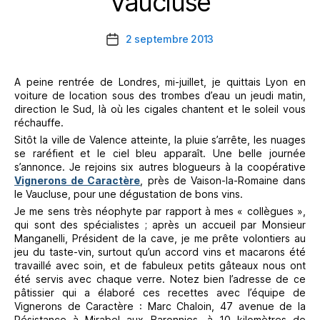
Vaucluse
2 septembre 2013
Date
de
l’article
A peine rentrée de Londres, mi-juillet, je quittais Lyon en
voiture de location sous des trombes d’eau un jeudi matin,
direction le Sud, là où les cigales chantent et le soleil vous
réchauffe.
Sitôt la ville de Valence atteinte, la pluie s’arrête, les nuages
se raréfient et le ciel bleu apparaît. Une belle journée
s’annonce. Je rejoins six autres blogueurs à la coopérative
Vignerons de Caractère
, près de Vaison-la-Romaine dans
le Vaucluse, pour une dégustation de bons vins.
Je me sens très néophyte par rapport à mes « collègues »,
qui sont des spécialistes ; après un accueil par Monsieur
Manganelli, Président de la cave, je me prête volontiers au
jeu du taste-vin, surtout qu’un accord vins et macarons été
travaillé avec soin, et de fabuleux petits gâteaux nous ont
été servis avec chaque verre. Notez bien l’adresse de ce
pâtissier qui a élaboré ces recettes avec l’équipe de
Vignerons de Caractère : Marc Chaloin, 47 avenue de la
Résistance à Mirabel aux Baronnies, à 10 kilomètres de