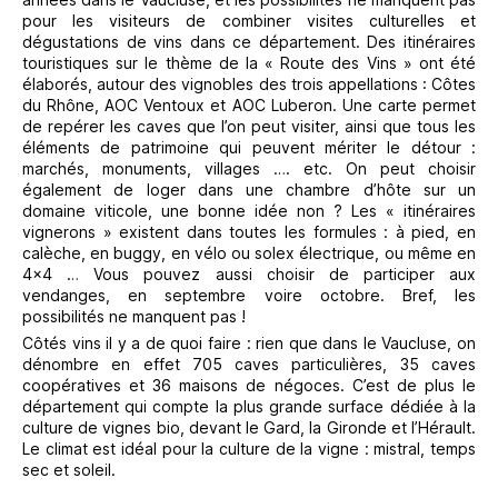
pour les visiteurs de combiner visites culturelles et
dégustations de vins dans ce département. Des itinéraires
touristiques sur le thème de la « Route des Vins » ont été
élaborés, autour des vignobles des trois appellations : Côtes
du Rhône, AOC Ventoux et AOC Luberon. Une carte permet
de repérer les caves que l’on peut visiter, ainsi que tous les
éléments de patrimoine qui peuvent mériter le détour :
marchés, monuments, villages …. etc. On peut choisir
également de loger dans une chambre d’hôte sur un
domaine viticole, une bonne idée non ? Les « itinéraires
vignerons » existent dans toutes les formules : à pied, en
calèche, en buggy, en vélo ou solex électrique, ou même en
4×4 … Vous pouvez aussi choisir de participer aux
vendanges, en septembre voire octobre. Bref, les
possibilités ne manquent pas !
Côtés vins il y a de quoi faire : rien que dans le Vaucluse, on
dénombre en effet 705 caves particulières, 35 caves
coopératives et 36 maisons de négoces. C’est de plus le
département qui compte la plus grande surface dédiée à la
culture de vignes bio, devant le Gard, la Gironde et l’Hérault.
Le climat est idéal pour la culture de la vigne : mistral, temps
sec et soleil.