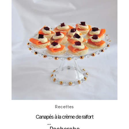
Catégories
Recettes
Canapés à la crème de raifort
Date
22 décembre 2011