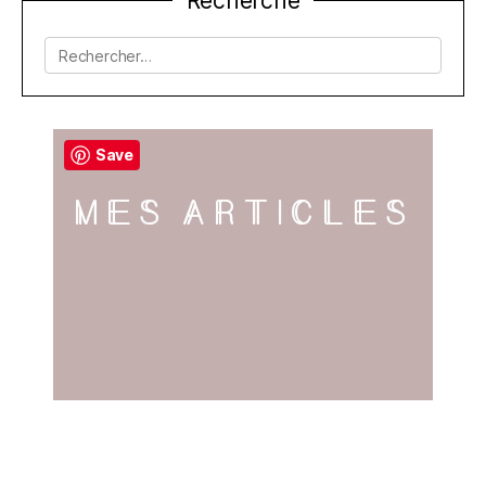
Recherche
de
l’article
Rechercher :
Save