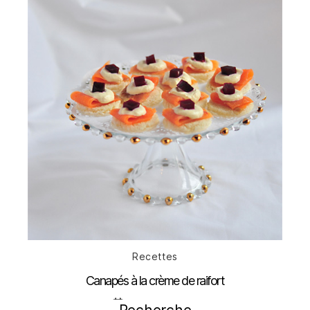
Catégories
Recettes
Canapés à la crème de raifort
Date
22 décembre 2011