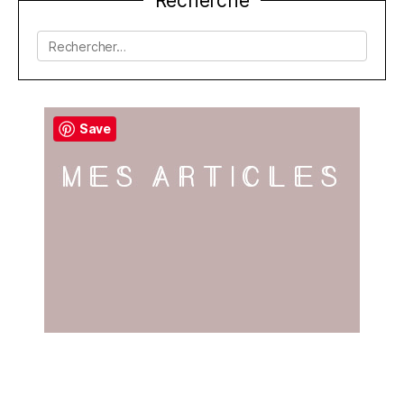
Recherche
de
l’article
Rechercher :
Save