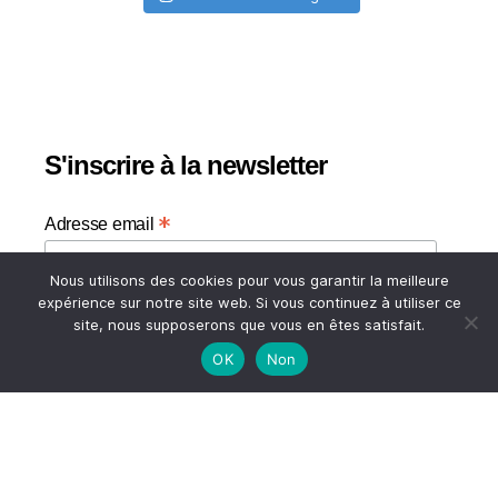
S'inscrire à la newsletter
*
Adresse email
Nous utilisons des cookies pour vous garantir la meilleure
Votre adresse email
expérience sur notre site web. Si vous continuez à utiliser ce
site, nous supposerons que vous en êtes satisfait.
OK
Non
HAUT
© 2026
A TASTE OF MY LIFE
↑