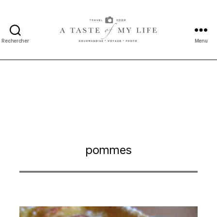
Rechercher
Menu
A
taste
of
my
life
pommes