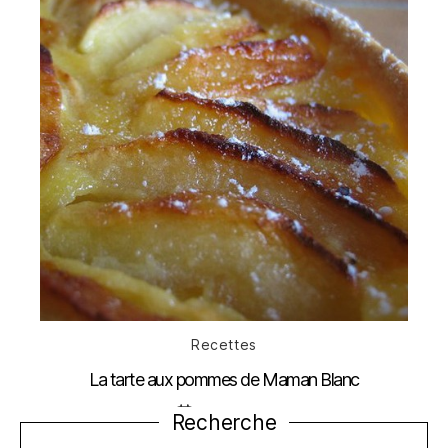
Catégories
Recettes
La tarte aux pommes de Maman Blanc
Date
26 avril 2010
Recherche
de
l’article