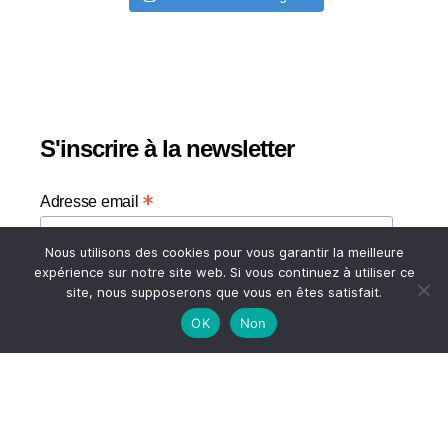
S'inscrire à la newsletter
*
Adresse email
Nous utilisons des cookies pour vous garantir la meilleure
Votre adresse email
expérience sur notre site web. Si vous continuez à utiliser ce
site, nous supposerons que vous en êtes satisfait.
OK
Non
HAUT
© 2026
A TASTE OF MY LIFE
↑