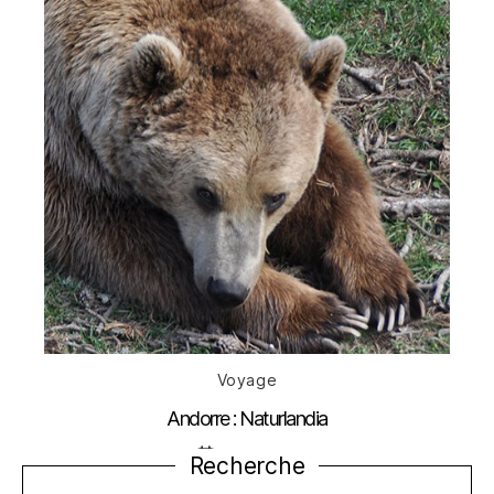
Catégories
Voyage
Andorre : Naturlandia
Date
27 juin 2014
Recherche
de
l’article