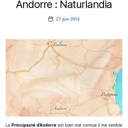
Andorre : Naturlandia
Catégories
27 juin 2014
Date
de
l’article
La
Principauté d’Andorre
est bien mal connue il me semble