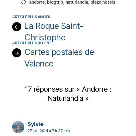
andorre
,
blogtrip
,
naturlandia
,
plaza hotels
Étiquettes
La Roque Saint-
←
Christophe
Cartes postales de
→
Valence
17 réponses sur « Andorre :
Naturlandia »
dit :
Sylvie
27 juin 2014 à 7 h 27 min