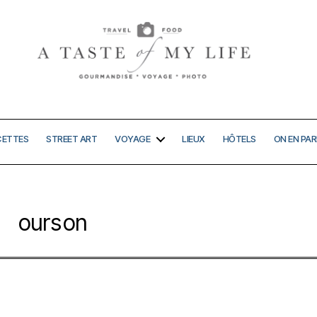
A
taste
of
my
CETTES
STREET ART
VOYAGE
LIEUX
HÔTELS
ON EN PAR
life
ourson