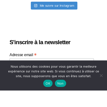
Me suivre sur Instagram
S'inscrire à la newsletter
*
Adresse email
Nous utilisons des cookies pour vous garantir la meilleure
Votre adresse email
expérience sur notre site web. Si vous continuez à utiliser ce
site, nous supposerons que vous en êtes satisfait.
OK
Non
HAUT