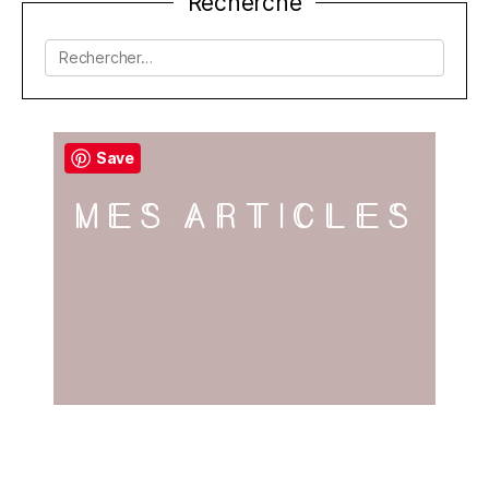
Recherche
de
l’article
Rechercher :
Save