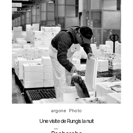
Catégories
argone
Photo
Une visite de Rungis la nuit
Date
21 mai 2012