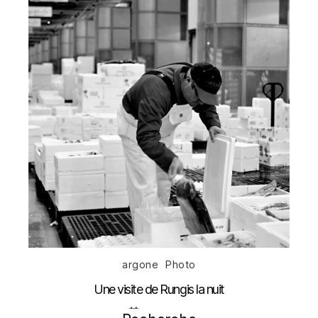
Catégories
argone
Photo
Une visite de Rungis la nuit
Date
21 mai 2012