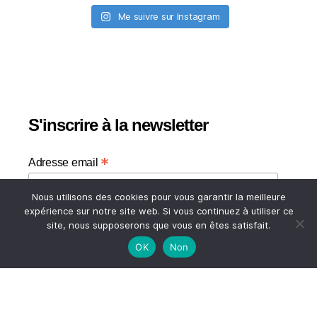
Me suivre sur Instagram
S'inscrire à la newsletter
*
Adresse email
Nous utilisons des cookies pour vous garantir la meilleure
Votre adresse email
expérience sur notre site web. Si vous continuez à utiliser ce
site, nous supposerons que vous en êtes satisfait.
OK
Non
HAUT