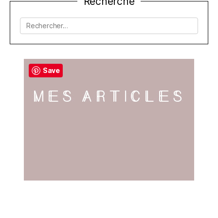
Recherche
de
l’article
Rechercher :
Save