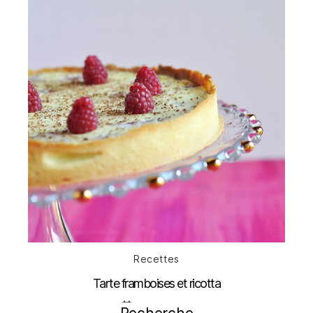
Catégories
Recettes
Tarte framboises et ricotta
Date
26 juillet 2012