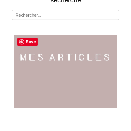
Recherche
de
l’article
Rechercher :
Save