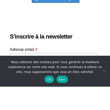
S'inscrire à la newsletter
*
Adresse email
Nous utilisons des cookies pour vous garantir la meilleure
Votre adresse email
expérience sur notre site web. Si vous continuez à utiliser ce
site, nous supposerons que vous en êtes satisfait.
OK
Non
HAUT
© 2026
A TASTE OF MY LIFE
↑