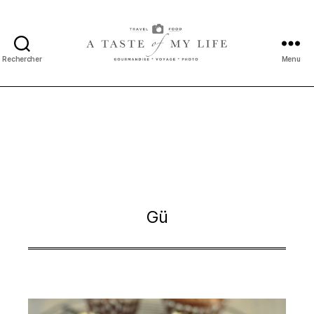
Rechercher
Menu
A
taste
of
my
life
Gü