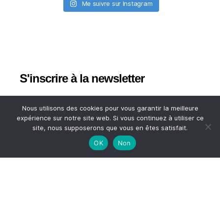
Me suivre sur Instagram
S'inscrire à la newsletter
*
Adresse email
Nous utilisons des cookies pour vous garantir la meilleure
expérience sur notre site web. Si vous continuez à utiliser ce
site, nous supposerons que vous en êtes satisfait.
Votre adresse email
OK
Non
HAUT
© 2026
A TASTE OF MY LIFE
↑