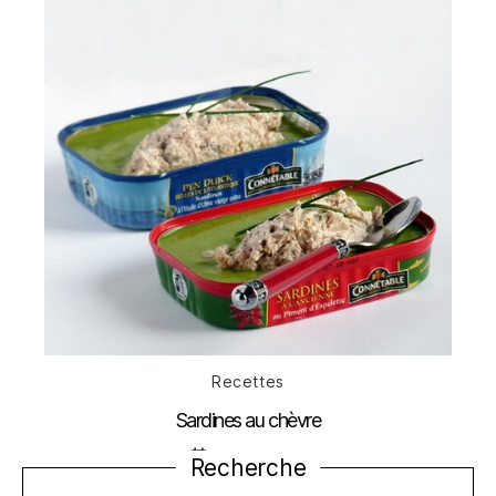
Catégories
Recettes
Sardines au chèvre
Date
6 octobre 2011
Recherche
de
l’article