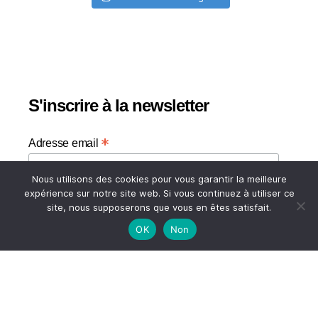
S'inscrire à la newsletter
*
Adresse email
Nous utilisons des cookies pour vous garantir la meilleure
Votre adresse email
expérience sur notre site web. Si vous continuez à utiliser ce
site, nous supposerons que vous en êtes satisfait.
OK
Non
HAUT
© 2026
A TASTE OF MY LIFE
↑