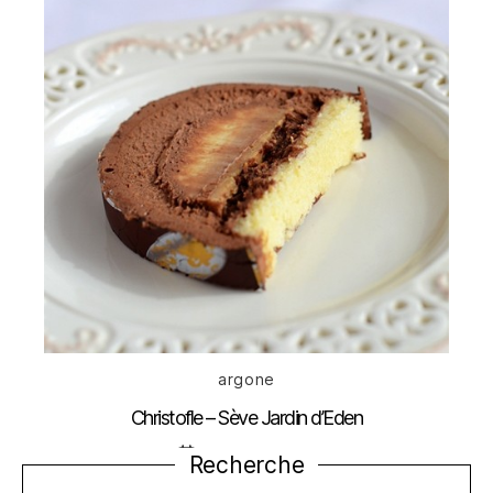
Catégories
argone
Christofle – Sève Jardin d’Eden
Date
14 décembre 2012
Recherche
de
l’article