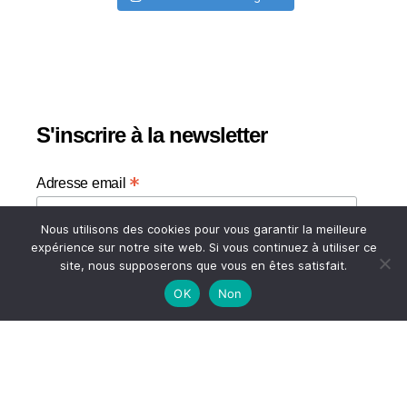
S'inscrire à la newsletter
*
Adresse email
Nous utilisons des cookies pour vous garantir la meilleure
Votre adresse email
expérience sur notre site web. Si vous continuez à utiliser ce
site, nous supposerons que vous en êtes satisfait.
OK
Non
HAUT
© 2026
A TASTE OF MY LIFE
↑