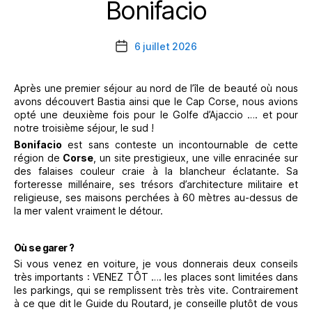
Bonifacio
Catégories
6 juillet 2026
Date
de
l’article
Après une premier séjour au nord de l’île de beauté où nous
avons découvert Bastia ainsi que le Cap Corse, nous avions
opté une deuxième fois pour le Golfe d’Ajaccio …. et pour
notre troisième séjour, le sud !
Bonifacio
est sans conteste un incontournable de cette
région de
Corse
, un site prestigieux, une ville enracinée sur
des falaises couleur craie à la blancheur éclatante. Sa
forteresse millénaire, ses trésors d’architecture militaire et
religieuse, ses maisons perchées à 60 mètres au-dessus de
la mer valent vraiment le détour.
Où se garer ?
Si vous venez en voiture, je vous donnerais deux conseils
très importants : VENEZ TÔT …. les places sont limitées dans
les parkings, qui se remplissent très très vite. Contrairement
à ce que dit le Guide du Routard, je conseille plutôt de vous