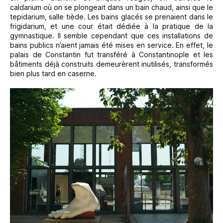
caldarium où on se plongeait dans un bain chaud, ainsi que le
tepidarium, salle tiède. Les bains glacés se prenaient dans le
frigidarium, et une cour était dédiée à la pratique de la
gymnastique. Il semble cependant que ces installations de
bains publics n’aient jamais été mises en service. En effet, le
palais de Constantin fut transféré à Constantinople et les
bâtiments déjà construits demeurèrent inutilisés, transformés
bien plus tard en caserne.