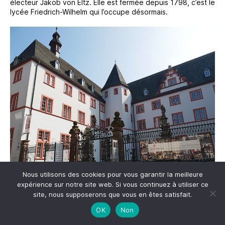
électeur Jakob von Eltz. Elle est fermée depuis 1798, c’est le
lycée Friedrich-Wilhelm qui l’occupe désormais.
Nous utilisons des cookies pour vous garantir la meilleure
expérience sur notre site web. Si vous continuez à utiliser ce
Juste à côté, l’
église des Jésuites
est la dernière demeure
site, nous supposerons que vous en êtes satisfait.
de
Friedrich Spee
, célèbre pour ses cantiques et son
réquisitoire contre les procès de sorcières. Elle date du XIIIe
OK
Non
siècle.