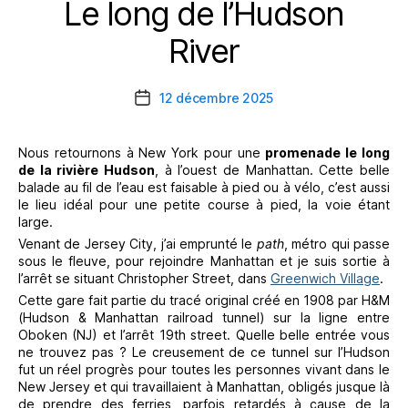
Le long de l’Hudson
Catégories
River
12 décembre 2025
Date
de
l’article
Nous retournons à New York pour une
promenade le long
de la rivière Hudson
, à l’ouest de Manhattan. Cette belle
balade au fil de l’eau est faisable à pied ou à vélo, c’est aussi
le lieu idéal pour une petite course à pied, la voie étant
large.
Venant de Jersey City, j’ai emprunté le
path
, métro qui passe
sous le fleuve, pour rejoindre Manhattan et je suis sortie à
l’arrêt se situant Christopher Street, dans
Greenwich Village
.
Cette gare fait partie du tracé original créé en 1908 par H&M
(Hudson & Manhattan railroad tunnel) sur la ligne entre
Oboken (NJ) et l’arrêt 19th street. Quelle belle entrée vous
ne trouvez pas ? Le creusement de ce tunnel sur l’Hudson
fut un réel progrès pour toutes les personnes vivant dans le
New Jersey et qui travaillaient à Manhattan, obligés jusque là
de prendre des ferries, parfois retardés à cause de la