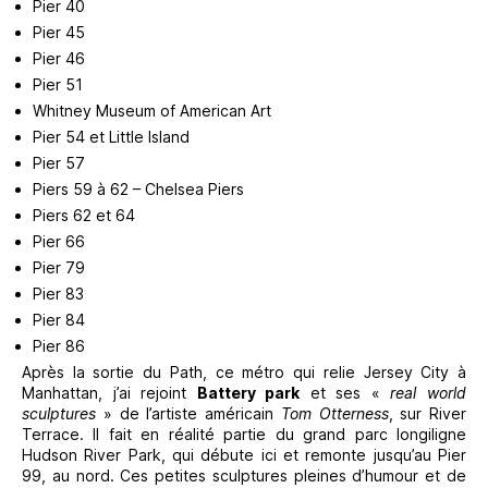
Pier 40
Pier 45
Pier 46
Pier 51
Whitney Museum of American Art
Pier 54 et Little Island
Pier 57
Piers 59 à 62 – Chelsea Piers
Piers 62 et 64
Pier 66
Pier 79
Pier 83
Pier 84
Pier 86
Après la sortie du Path, ce métro qui relie Jersey City à
Manhattan, j’ai rejoint
Battery park
et ses «
real world
sculptures
» de l’artiste américain
Tom Otterness
, sur River
Terrace. Il fait en réalité partie du grand parc longiligne
Hudson River Park, qui débute ici et remonte jusqu’au Pier
99, au nord. Ces petites sculptures pleines d’humour et de